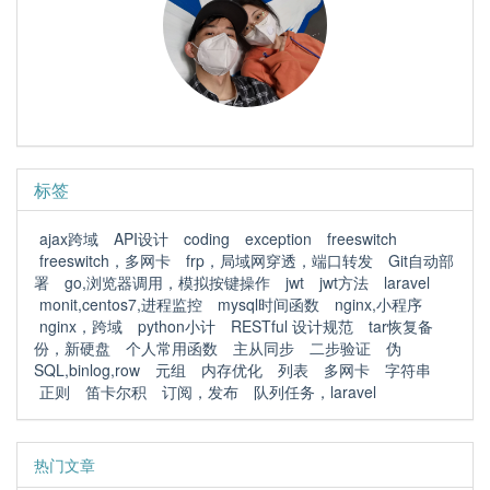
标签
ajax跨域
API设计
coding
exception
freeswitch
freeswitch，多网卡
frp，局域网穿透，端口转发
Git自动部
署
go,浏览器调用，模拟按键操作
jwt
jwt方法
laravel
monit,centos7,进程监控
mysql时间函数
nginx,小程序
nginx，跨域
python小计
RESTful 设计规范
tar恢复备
份，新硬盘
个人常用函数
主从同步
二步验证
伪
SQL,binlog,row
元组
内存优化
列表
多网卡
字符串
正则
笛卡尔积
订阅，发布
队列任务，laravel
热门文章