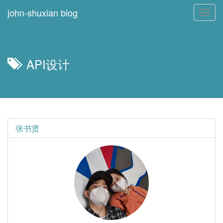
john-shuxian blog
Toggl
navig
API设计
张书贤